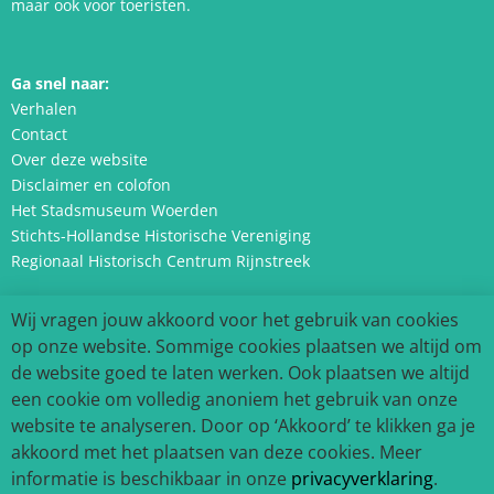
maar ook voor toeristen.
Ga snel naar:
Verhalen
Contact
Over deze website
Disclaimer en colofon
Het Stadsmuseum Woerden
Stichts-Hollandse Historische Vereniging
Regionaal Historisch Centrum Rijnstreek
Wij vragen jouw akkoord voor het gebruik van cookies
Volg ons:
op onze website. Sommige cookies plaatsen we altijd om
de website goed te laten werken. Ook plaatsen we altijd
een cookie om volledig anoniem het gebruik van onze
website te analyseren. Door op ‘Akkoord’ te klikken ga je
akkoord met het plaatsen van deze cookies. Meer
informatie is beschikbaar in onze
privacyverklaring
.
©
2026
Het Verhaal van Woerden |
Privacyverklaring
| Website door
Studio