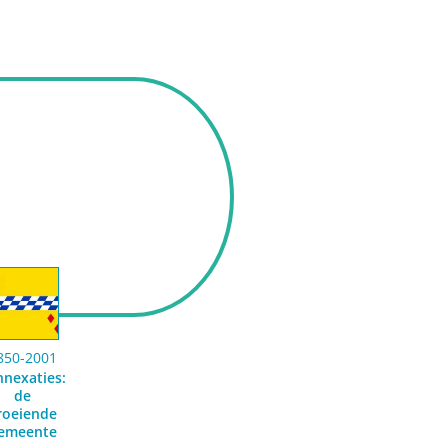
850-2001
nnexaties:
de
roeiende
emeente