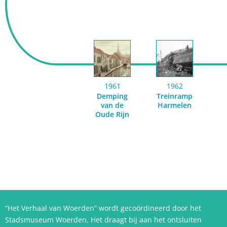
1961
1962
Demping
Treinramp
van de
Harmelen
Oude Rijn
“Het Verhaal van Woerden” wordt gecoördineerd door het
Stadsmuseum Woerden. Het draagt bij aan het ontsluiten