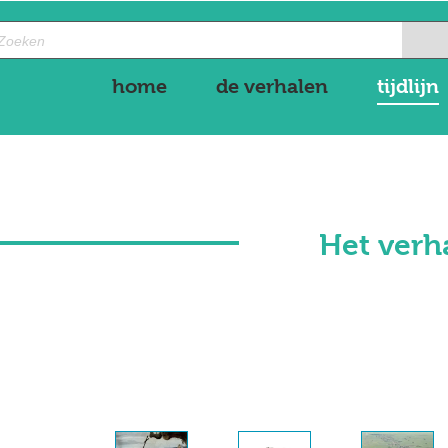
home
de verhalen
tijdlijn
Het verh