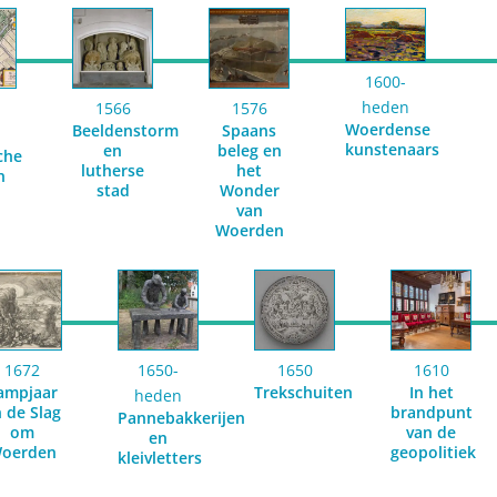
1600-
heden
1566
1576
Woerdense
Beeldenstorm
Spaans
kunstenaars
en
beleg en
che
lutherse
het
n
stad
Wonder
van
Woerden
1672
1650-
1650
1610
ampjaar
Trekschuiten
In het
heden
 de Slag
brandpunt
Pannebakkerijen
om
van de
en
oerden
geopolitiek
kleivletters