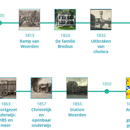
00
1813
1824
1832
Ramp van
De familie
Uitbraken
Woerden
Bredius
van
cholera
1850
1863
1857
1855
1
ortgezet
Christelijk
Station
A
derwijs:
en
Woerden
HBS en
openbaar
g
meer
onderwijs
g