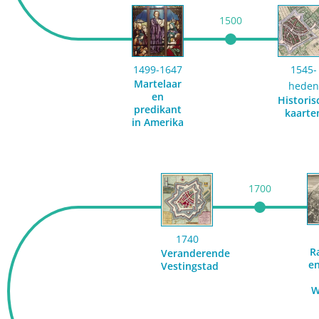
1500
1499-1647
1545-
Martelaar
heden
en
Historis
predikant
kaarte
in Amerika
1700
1740
R
Veranderende
en
Vestingstad
W