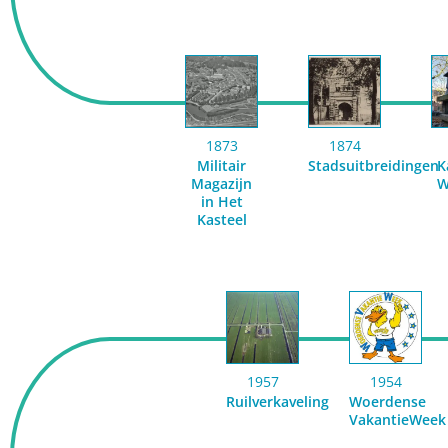
1873
1874
Militair
Stadsuitbreidingen
K
Magazijn
W
in Het
Kasteel
1957
1954
Ruilverkaveling
Woerdense
VakantieWeek