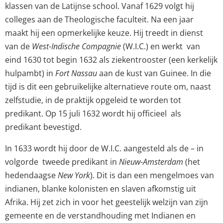
klassen van de Latijnse school. Vanaf 1629 volgt hij
colleges aan de Theologische faculteit. Na een jaar
maakt hij een opmerkelijke keuze. Hij treedt in dienst
van de
West-Indische Compagnie
(W.I.C.) en werkt van
eind 1630 tot begin 1632 als ziekentrooster (een kerkelijk
hulpambt) in
Fort Nassau
aan de kust van Guinee. In die
tijd is dit een gebruikelijke alternatieve route om, naast
zelfstudie, in de praktijk opgeleid te worden tot
predikant. Op 15 juli 1632 wordt hij officieel als
predikant bevestigd.
In 1633 wordt hij door de W.I.C. aangesteld als de – in
volgorde tweede predikant in
Nieuw-Amsterdam
(het
hedendaagse
New York
). Dit is dan een mengelmoes van
indianen, blanke kolonisten en slaven afkomstig uit
Afrika. Hij zet zich in voor het geestelijk welzijn van zijn
gemeente en de verstandhouding met Indianen en