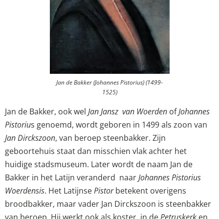
Jan de Bakker (Johannes Pistorius) (1499-
1525)
Jan de Bakker, ook wel
Jan Jansz van Woerden
of
Johannes
Pistoriu
s genoemd, wordt geboren in 1499 als zoon van
Jan Dirckszoon
, van beroep steenbakker. Zijn
geboortehuis staat dan misschien vlak achter het
huidige stadsmuseum. Later wordt de naam Jan de
Bakker in het Latijn veranderd naar
Johannes Pistorius
Woerdensis
. Het Latijnse
Pistor
betekent overigens
broodbakker, maar vader Jan Dirckszoon is steenbakker
van beroep. Hij werkt ook als koster in de
Petruskerk
en