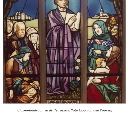
Glas-in-loodraam in de Petruskerk (foto Jaap van den Vooren)