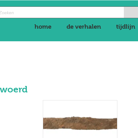
home
de verhalen
tijdlijn
ewoerd