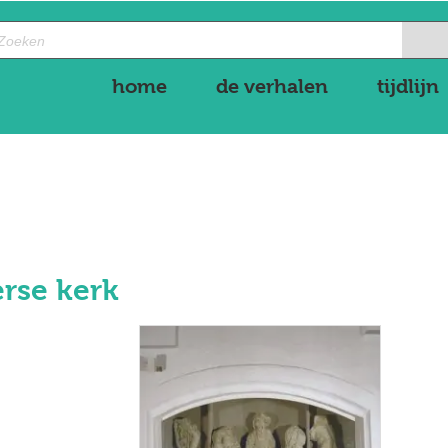
home
de verhalen
tijdlijn
erse kerk