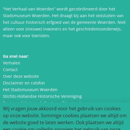
“Het Verhaal van Woerden” wordt gecoördineerd door het
Stadsmuseum Woerden. Het draagt bij aan het ontsluiten van
het cultuur-historisch erfgoed van de gemeente Woerden. Niet
alleen voor (nieuwe) inwoners en het geschiedenisonderwijs,
maar ook voor toeristen.
Ga snel naar:
Verhalen
Contact
Over deze website
Disclaimer en colofon
Het Stadsmuseum Woerden
Stichts-Hollandse Historische Vereniging
Regionaal Historisch Centrum Rijnstreek
Wij vragen jouw akkoord voor het gebruik van cookies
op onze website. Sommige cookies plaatsen we altijd om
de website goed te laten werken. Ook plaatsen we altijd
Volg ons:
een cookie om volledig anoniem het gebruik van onze