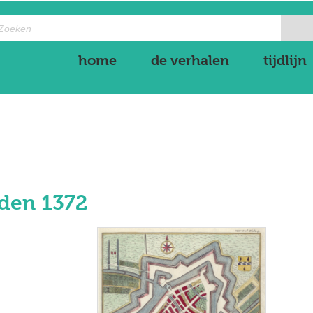
home
de verhalen
tijdlijn
den 1372