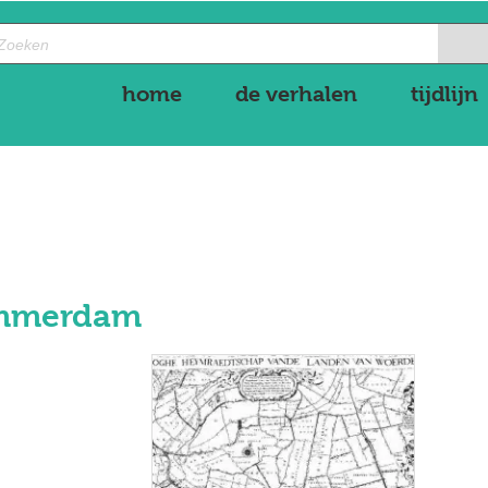
home
de verhalen
tijdlijn
ammerdam