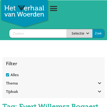
Selectie
Filter
Alles
Thema
Tijdvak
Tag: Evert Willemsz Bogaert