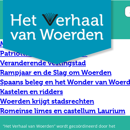
Militair Magazijn in Het Kasteel
Patriottisch hoofdkwartier
Veranderende vestingstad
Rampjaar en de Slag om Woerden
Spaans beleg en het Wonder van Woer
Kastelen en ridders
Woerden krijgt stadsrechten
Romeinse limes en castellum Laurium
“Het Verhaal van Woerden” wordt gecoördineerd door het