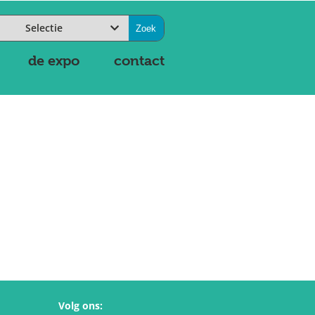
Selectie
de expo
contact
Volg ons: