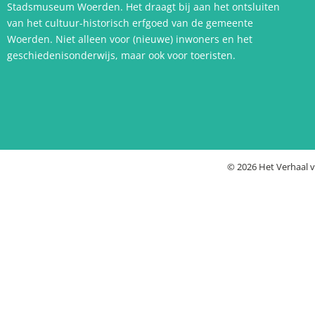
Stadsmuseum Woerden. Het draagt bij aan het ontsluiten
van het cultuur-historisch erfgoed van de gemeente
Woerden. Niet alleen voor (nieuwe) inwoners en het
geschiedenisonderwijs, maar ook voor toeristen.
©
2026
Het Verhaal 