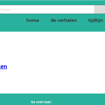
home
de verhalen
tijdlijn
den
Ga snel naar: