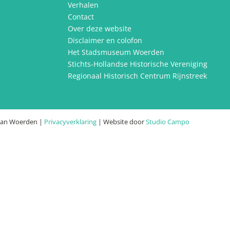
Verhalen
Contact
Over deze website
Disclaimer en colofon
Het Stadsmuseum Woerden
Stichts-Hollandse Historische Vereniging
Regionaal Historisch Centrum Rijnstreek
van Woerden |
Privacyverklaring
| Website door
Studio Campo